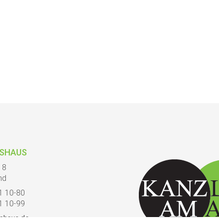
TSHAUS
18
nd
61 10-80
61 10-99
shaus.de